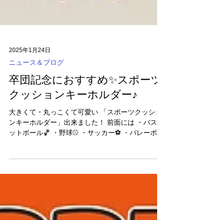
2025年1月24日
ニュース＆ブログ
卒団記念におすすめ✨スポーツ
クッションキーホルダー♪
大きくて・丸っこくて可愛い 「スポーツクッショ
ンキーホルダー」出来ました！ 前面には ・バスケ
ットボール🏀 ・野球⚾ ・サッカー⚽ ・バレーボー
ル🏐 ・テニス🎾の5種類 球技のボールを可愛くプ
リント♪裏面にチーム名・卒業年度・背番号・お名
前