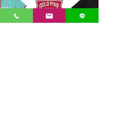
〒862-0971 熊本市中央区大江３丁目7-5
​Phone
096-342-4418
Fax
096-342-4880
登録番号 T7330001029726
【営業時間】9:30〜19:30
【1月・2月／冬季営業時間】9:30～19：00
【休み】日曜・祝日
※今月の営業スケジュールはコチラ
【駐車場】契約駐車場をご利用くださいませ。
満車の場合は近隣のコインパーキングをご利用くださ