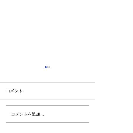
コメント
コメントを追加…
熊本地震明けの営業につ
熊本大学教育学
いてのお知らせ
学校5年生様、ク
ャツ