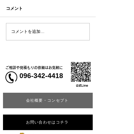
コメント
お盆休みについ
コメントを追加…
【新商品】一目を引く存
在感「カモフラージュTシ
ャツ＆ベースボールシャ
ツ」
ご相談や見積もりの依頼はお気軽に
096-342-4418
会社概要・コンセプト
お問い合わせはコチラ