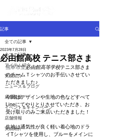
記事
全ての記事
2023年7月28日
全ての記事
必由館高校 テニス部さま
アイテム紹介
熊本市立
必由館高等学校
テニス部さま
のチームＴシャツのお手伝いさせてい
実績紹介
ただきました♪
ニュース＆ブログ
店舗情報
今回はデザインや生地の色などすべて
Lineにてやりとりさせていただき、お
イベント＆キャンペーン
受け取りのみご来店いただきました！
店舗情報
生地は通気性が良く軽い着心地のドラ
実績紹介
イTシャツを使用し、ブルーをメインに