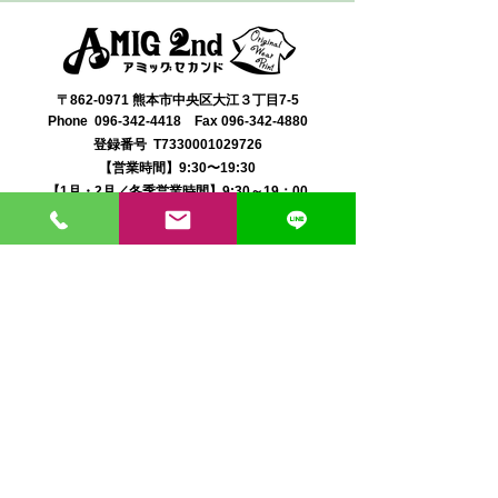
〒862-0971 熊本市中央区大江３丁目7-5
​Phone
096-342-4418
Fax
096-342-4880
登録番号 T7330001029726
【営業時間】9:30〜19:30
【1月・2月／冬季営業時間】9:30～19：00
【休み】日曜・祝日
※今月の営業スケジュールはコチラ
【駐車場】契約駐車場をご利用くださいませ。
満車の場合は近隣のコインパーキングをご利用くださ
い。
料金は1団体さま200円まで当店にてご負担いたしま
す。
契約駐車場の案内MAP
クレジット決済・PAYPAY支払い可 代引き発送可