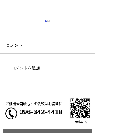
コメント
お盆休みについ
コメントを追加…
【新商品】一目を引く存
在感「カモフラージュTシ
ャツ＆ベースボールシャ
ツ」
ご相談や見積もりの依頼はお気軽に
096-342-4418