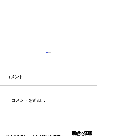
コメント
コメントを追加…
【新商品】接触冷感素材
8月4日(火)は17
で肌に触れた瞬間にひん
での時短営業
やり気持ちいい！2WAYス
トレッチ長袖ブルゾン