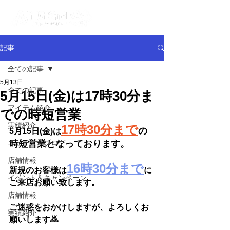
記事
全ての記事
5月13日
全ての記事
5月15日(金)は17時30分ま
アイテム紹介
での時短営業
実績紹介
17時30分まで
の
5月15日(金)は
ニュース＆ブログ
時短営業となっております。
店舗情報
16時30分まで
新規のお客様は
に
イベント＆キャンペーン
ご来店お願い致します。
店舗情報
ご迷惑をおかけしますが、よろしくお
実績紹介
願いします🙇