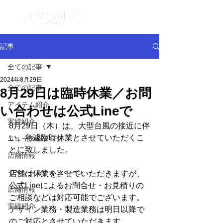
記事
全ての記事
2024年8月29日
全ての記事
8月29日は臨時休業／お問
アイテム紹介
い合わせは公式Lineで
実績紹介
8月29日（木）は、大型台風の接近に伴
い、急遽臨時休業とさせていただくこ
ニュース＆ブログ
とに致しました。
店舗情報
イベント＆キャンペーン
店舗は休業をさせていただきますが、
公式Lineによるお問合せ・お見積りの
店舗情報
ご相談などは対応可能でございます。
実績紹介
デザイン業務・製造業務は明日以降で
のご対応とさせていただきます。