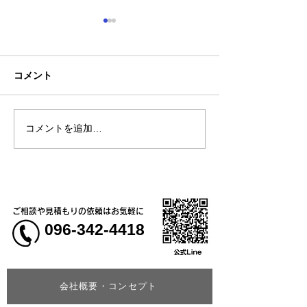
コメント
お盆休みについて
コメントを追加…
【新商品】接触
で肌に触れた瞬
やり気持ちいい！
トレッチ長袖ブ
ご相談や見積もりの依頼はお気軽に
096-342-4418
会社概要・コンセプト