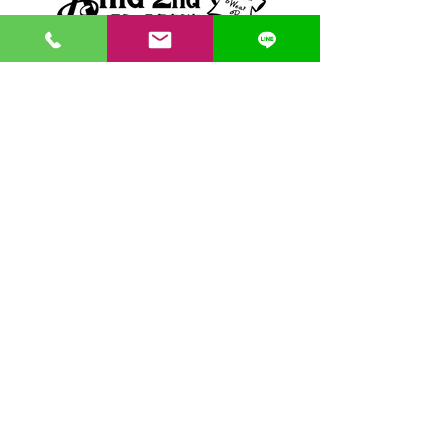
〒862-0971 熊本市中央区大江３丁目7-5
​Phone
096-342-4418
Fax
096-342-4880
登録番号 T7330001029726
【営業時間】9:30〜19:30
【1月・2月／冬季営業時間】9:30～19：00
【休み】日曜・祝日
※今月の営業スケジュールはコチラ
【駐車場】契約駐車場をご利用くださいませ。
満車の場合は近隣のコインパーキングをご利用くださ
い。
料金は1団体さま200円まで当店にてご負担いたしま
す。
契約駐車場の案内MAP
クレジット決済・PAYPAY支払い可 代引き発送可