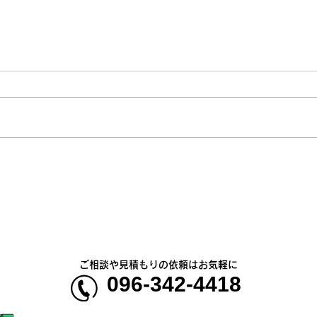
【新商品】接触冷感素材で肌
8月
に触れた瞬間にひんやり気持
時短
ちいい！2WAYストレッチ長
袖ブルゾン
ご相談や見積もりの依頼はお気軽に
096-342-4418