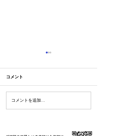
コメント
コメントを追加…
【新商品】接触冷感素材
8月4日(火)は17
で肌に触れた瞬間にひん
での時短営業
やり気持ちいい！2WAYス
トレッチ長袖ブルゾン