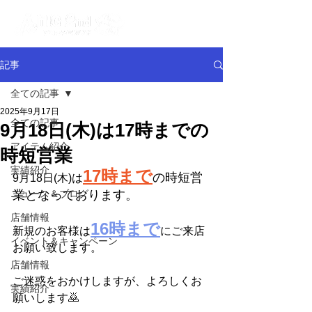
記事
全ての記事
2025年9月17日
全ての記事
9月18日(木)は17時までの
アイテム紹介
時短営業
実績紹介
17時まで
の時短営
9月18日(木)は
ニュース＆ブログ
業となっております。
店舗情報
16時まで
新規のお客様は
にご来店
イベント＆キャンペーン
お願い致します。
店舗情報
ご迷惑をおかけしますが、よろしくお
実績紹介
願いします🙇