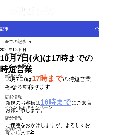
記事
全ての記事
2025年10月6日
全ての記事
10月7日(火)は17時までの
アイテム紹介
時短営業
実績紹介
17時まで
の時短営業
10月7日()は
ニュース＆ブログ
となっております。
店舗情報
16時まで
新規のお客様は
にご来店
イベント＆キャンペーン
お願い致します。
店舗情報
ご迷惑をおかけしますが、よろしくお
実績紹介
願いします🙇