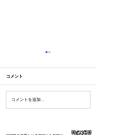
コメント
お盆休みについ
コメントを追加…
【新商品】一目を引く存
在感「カモフラージュTシ
ャツ＆ベースボールシャ
ツ」