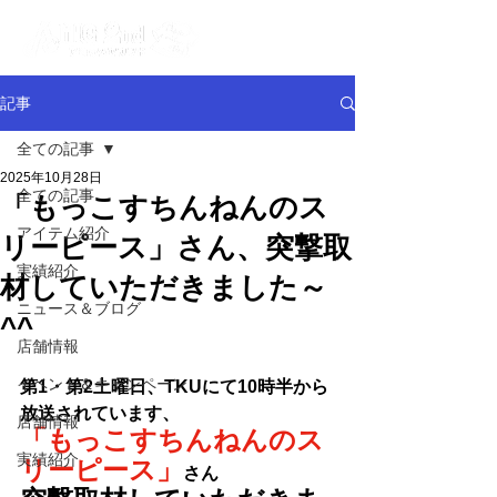
記事
全ての記事
2025年10月28日
全ての記事
「もっこすちんねんのス
アイテム紹介
リーピース」さん、突撃取
実績紹介
材していただきました～
ニュース＆ブログ
^^
店舗情報
イベント＆キャンペーン
第1・第2土曜日、TKUにて10時半から
放送されています、
店舗情報
「もっこすちんねんのス
実績紹介
リーピース」
さん