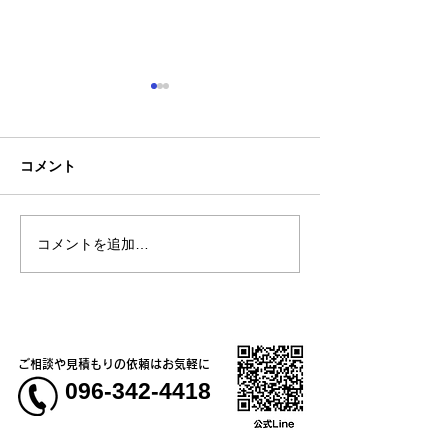
コメント
コメントを追加…
熊本地震明けの営業につ
熊本大学教育学
いてのお知らせ
学校5年生様、ク
ャツ
ご相談や見積もりの依頼はお気軽に
096-342-4418