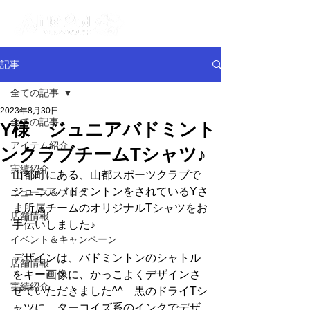
記事
全ての記事
2023年8月30日
全ての記事
Y様 ジュニアバドミント
アイテム紹介
ンクラブチームTシャツ♪
実績紹介
山都町にある、山都スポーツクラブで
ジュニアバドミントンをされているYさ
ニュース＆ブログ
ま所属チームのオリジナルTシャツをお
店舗情報
手伝いしました♪
イベント＆キャンペーン
デザインは、バドミントンのシャトル
店舗情報
をキー画像に、かっこよくデザインさ
実績紹介
せていただきました^^　黒のドライTシ
ャツに、ターコイズ系のインクでデザ