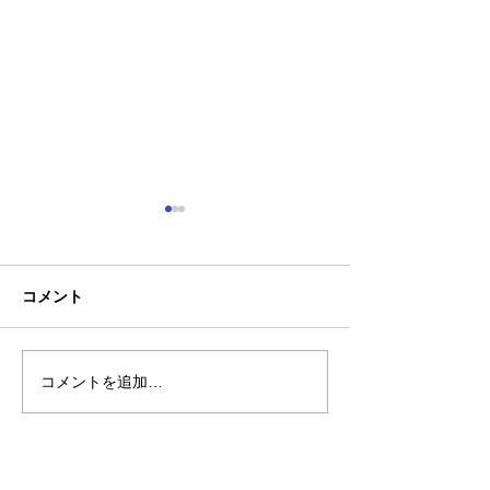
コメント
コメントを追加…
熊本地震明けの営業につ
熊本大学教育学
いてのお知らせ
学校5年生様、ク
ャツ