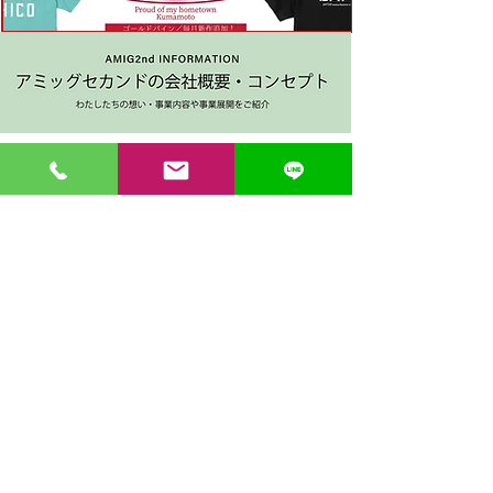
〒862-0971 熊本市中央区大江３丁目7-5
​Phone
096-342-4418
Fax
096-342-4880
登録番号 T7330001029726
【営業時間】9:30〜19:30
【1月・2月／冬季営業時間】9:30～19：00
【休み】日曜・祝日
※今月の営業スケジュールはコチラ
【駐車場】契約駐車場をご利用くださいませ。
満車の場合は近隣のコインパーキングをご利用くださ
い。
料金は1団体さま200円まで当店にてご負担いたしま