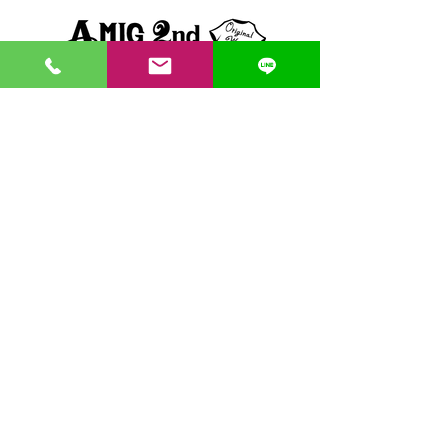
〒862-0971 熊本市中央区大江３丁目7-5
​Phone
096-342-4418
Fax
096-342-4880
登録番号 T7330001029726
【営業時間】9:30〜19:30
【1月・2月／冬季営業時間】9:30～19：00
【休み】日曜・祝日
※今月の営業スケジュールはコチラ
【駐車場】契約駐車場をご利用くださいませ。
満車の場合は近隣のコインパーキングをご利用くださ
い。
料金は1団体さま200円まで当店にてご負担いたしま
す。
契約駐車場の案内MAP
クレジット決済・PAYPAY支払い可 代引き発送可