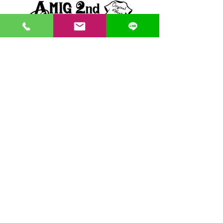
〒862-0971 熊本市中央区大江３丁目7-5
​Phone
096-342-4418
Fax
096-342-4880
登録番号 T7330001029726
【営業時間】9:30〜19:30
【1月・2月／冬季営業時間】9:30～19：00
【休み】日曜・祝日
※今月の営業スケジュールはコチラ
【駐車場】契約駐車場をご利用くださいませ。
満車の場合は近隣のコインパーキングをご利用くださ
い。
料金は1団体さま200円まで当店にてご負担いたしま
す。
契約駐車場の案内MAP
クレジット決済・PAYPAY支払い可 代引き発送可