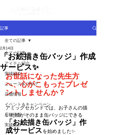
記事
全ての記事
2月14日
全ての記事
「お絵描き缶バッジ」作成
アイテム紹介
サービス✨
実績紹介
お世話になった先生方
へ、心がこもったプレゼ
ニュース＆ブログ
ントしませんか？
店舗情報
イベント＆キャンペーン
アミッグセカンドでは、お子さんの描
店舗情報
いた絵がそのまま缶バッジにできる
「お絵描き缶バッジ」作
実績紹介
成サービス
を始めました✨