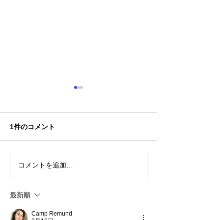
1件のコメント
コメントを追加…
熊本地震明けの営業につ
熊本大学教育学
いてのお知らせ
学校5年生様、ク
ャツ
最新順
Camp Remund