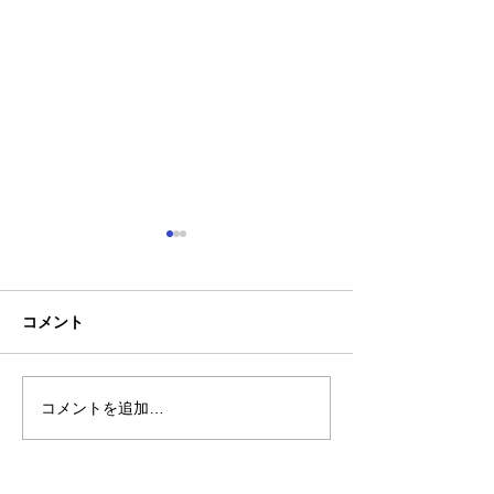
コメント
コメントを追加…
神一愛 (カミヒトエ)様、
農事組合法人さ
オリジナルTシャツ🍙
う様、オリジナ
＆コーチジャケ