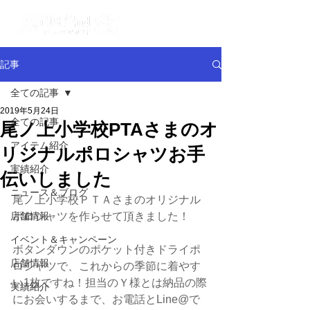
記事
全ての記事
2019年5月24日
全ての記事
尾ノ上小学校PTAさまのオ
アイテム紹介
リジナルポロシャツお手
実績紹介
伝いしました
ニュース＆ブログ
尾ノ上小学校ＰＴＡさまのオリジナル
店舗情報
ポロシャツを作らせて頂きました！
イベント＆キャンペーン
ボタンダウンのポケット付きドライポ
店舗情報
ロシャツで、これからの季節に着やす
い1枚ですね！担当のＹ様とは納品の際
実績紹介
にお会いするまで、お電話とLine@で