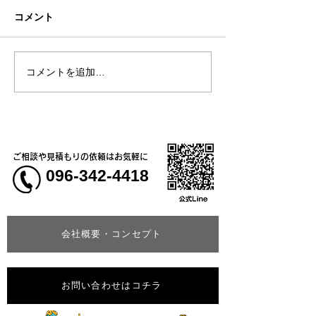
コメント
コメントを追加…
神一愛 (カミヒトエ)様、
農事組合法人さ
オリジナルTシャツ🍙
う様、オリジナ
＆コーチジャケ
ご相談や見積もりの依頼はお気軽に
096-342-4418
会社概要・コンセプト
お問い合わせはコチラ