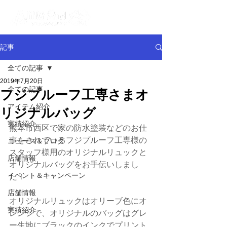
記事
全ての記事
2019年7月20日
全ての記事
フジプルーフ工専さまオ
アイテム紹介
リジナルバッグ
実績紹介
熊本市西区で家の防水塗装などのお仕
事をされているフジプルーフ工専様の
ニュース＆ブログ
スタッフ様用のオリジナルリュックと
店舗情報
オリジナルバッグをお手伝いしまし
イベント＆キャンペーン
た！
店舗情報
オリジナルリュックはオリーブ色にオ
実績紹介
レンジで、オリジナルのバッグはグレ
ー生地にブラックのインクでプリント