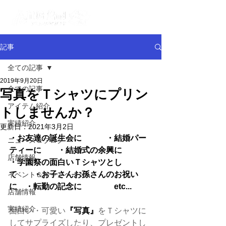
記事
全ての記事
2019年9月20日
全ての記事
写真をＴシャツにプリン
アイテム紹介
トしませんか？
実績紹介
更新日：
2021年3月2日
・お友達の誕生会に　　　・結婚パー
ニュース＆ブログ
ティーに　　・結婚式の余興に　　
店舗情報
・学園祭の面白いＴシャツとし
て　　・お子さんお孫さんのお祝い
イベント＆キャンペーン
に　・転勤の記念に　　　　etc...
店舗情報
実績紹介
面白い・可愛い
『写真』
をＴシャツに
してサプライズしたり、プレゼントし