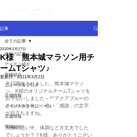
記事
全ての記事
2020年2月27日
全ての記事
K様 熊本城マラソン用チ
アイテム紹介
ームTシャツ♪
実績紹介
更新日：
2021年3月2日
先日開催されました、熊本城マラソ
ニュース＆ブログ
ン。K様のオリジナルチームTシャツを
店舗情報
お手伝いしました～^^アクアブルーの
さわやかな色に、赤い「感謝」の文字
イベント＆キャンペーン
が目立ちますね。
店舗情報
実績紹介
天候の悪い中、体調など大丈夫でした
でしょうか？？K様、ありがとうござい