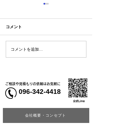
コメント
コメントを追加…
神一愛 (カミヒトエ)様、
農事組合法人さ
オリジナルTシャツ🍙
う様、オリジナ
＆コーチジャケ
ご相談や見積もりの依頼はお気軽に
096-342-4418
会社概要・コンセプト