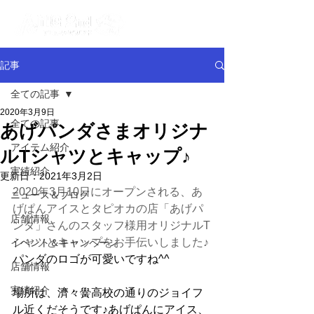
記事
全ての記事
2020年3月9日
全ての記事
あげパンダさまオリジナ
アイテム紹介
ルTシャツとキャップ♪
実績紹介
更新日：
2021年3月2日
2020年3月10日にオープンされる、あ
ニュース＆ブログ
げぱんアイスとタピオカの店「あげパ
店舗情報
ンダ」さんのスタッフ様用オリジナルT
シャツとキャップをお手伝いしました♪
イベント＆キャンペーン
パンダのロゴが可愛いですね^^
店舗情報
実績紹介
場所は、濟々黌高校の通りのジョイフ
ル近くだそうです♪あげぱんにアイス、