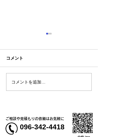
コメント
コメントを追加…
神一愛 (カミヒトエ)様、
農事組合法人さ
オリジナルTシャツ🍙
う様、オリジナ
＆コーチジャケ
ご相談や見積もりの依頼はお気軽に
096-342-4418