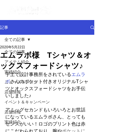
記事
全ての記事
2020年5月22日
全ての記事
エムラボ様 Tシャツ＆オ
アイテム紹介
ックスフォードシャツ♪
実績紹介
宇土で設計事務所をされている
エムラ
ボ
さんのポケット付きオリジナルTシャ
ニュース＆ブログ
ツとオックスフォードシャツをお手伝
店舗情報
いしました♪
イベント＆キャンペーン
アミッグセカンドもいろいろとお世話
店舗情報
になっているエムラボさん、とっても
実績紹介
センスがいい！ロゴのプリント色は赤
にこだわられており、腕や
ポケットに