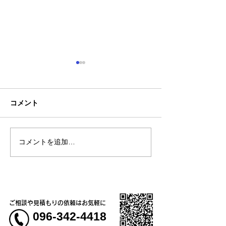
コメント
コメントを追加…
神一愛 (カミヒトエ)様、
農事組合法人さ
オリジナルTシャツ🍙
う様、オリジナ
＆コーチジャケ
ご相談や見積もりの依頼はお気軽に
096-342-4418