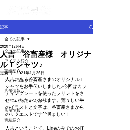
記事
全ての記事
2020年12月4日
全ての記事
人吉 谷畜産様 オリジナ
アイテム紹介
ルＴシャツ♪
実績紹介
更新日：
2021年1月26日
人吉にある谷畜産さまのオリジナルＴ
ニュース＆ブログ
シャツをお手伝いしました♪今回はカッ
店舗情報
ティングシートを使ったプリントをさ
せていただいております。荒々しい牛
イベント＆キャンペーン
のイラストと文字は、谷畜産さまから
店舗情報
のリクエストです^^勇ましい！
実績紹介
人吉ということで、Lineのみでのお打