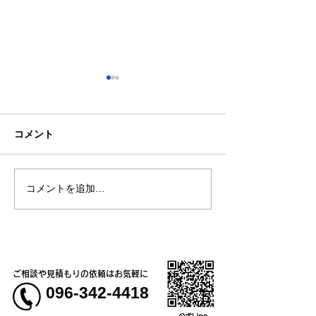
コメント
コメントを追加…
熊本大学教育学部附属小
神一愛 (カミヒ
学校5年生様、クラスTシ
オリジナルTシャ
ャツ
ご相談や見積もりの依頼はお気軽に
096-342-4418