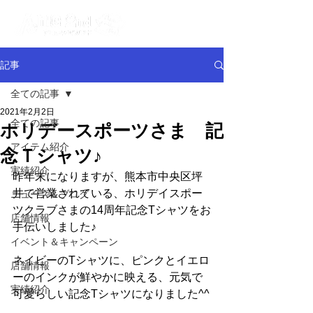
記事
全ての記事
2021年2月2日
全ての記事
ホリデースポーツさま 記
アイテム紹介
念Ｔシャツ♪
実績紹介
昨年末になりますが、熊本市中央区坪
井で営業されている、ホリデイスポー
ニュース＆ブログ
ツクラブさまの14周年記念Tシャツをお
店舗情報
手伝いしました♪
イベント＆キャンペーン
ネイビーのTシャツに、ピンクとイエロ
店舗情報
ーのインクが鮮やかに映える、元気で
実績紹介
可愛らしい記念Tシャツになりました^^