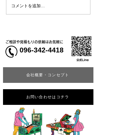
コメントを追加…
【新商品】接触冷感素材
【新商品】現場
で肌に触れた瞬間にひん
ネス・カジュア
やり気持ちいい！2WAYス
まで活躍する、
トレッチ長袖ブルゾン
ライ鹿の子ポロ
ご相談や見積もりの依頼はお気軽に
096-342-4418
会社概要・コンセプト
お問い合わせはコチラ