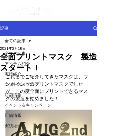
記事
全ての記事
2021年2月16日
全ての記事
全面プリントマスク 製造
アイテム紹介
スタート！
実績紹介
これまでご紹介してきたマスクは、ワ
ンポイントのプリントマスクでした
ニュース＆ブログ
が、この度全面にプリントできるマス
店舗情報
クの製造を始めました！
イベント＆キャンペーン
店舗情報
実績紹介