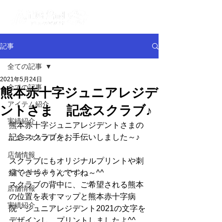
記事
全ての記事
2021年5月24日
全ての記事
熊本赤十字ジュニアレジデ
アイテム紹介
ントさま 記念スクラブ♪
実績紹介
熊本赤十字ジュニアレジデントさまの
記念スクラブをお手伝いしました～♪
ニュース＆ブログ
店舗情報
スクラブにもオリジナルプリントや刺
イベント＆キャンペーン
繍できちゃうんですね～^^
スクラブの背中に、ご希望される熊本
店舗情報
の位置を表すマップと熊本赤十字病
実績紹介
院・ジュニアレジデント2021の文字を
デザインし、プリントしましたよ^^