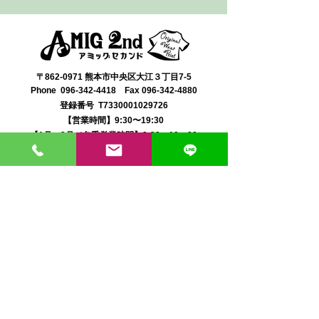
〒862-0971 熊本市中央区大江３丁目7-5
​Phone
096-342-4418
Fax
096-342-4880
登録番号 T7330001029726
【営業時間】9:30〜19:30
【1月・2月／冬季営業時間】9:30～19：00
【休み】日曜・祝日
※今月の営業スケジュールはコチラ
【駐車場】契約駐車場をご利用くださいませ。
満車の場合は近隣のコインパーキングをご利用くださ
い。
料金は1団体さま200円まで当店にてご負担いたしま
す。
契約駐車場の案内MAP
クレジット決済・PAYPAY支払い可 代引き発送可