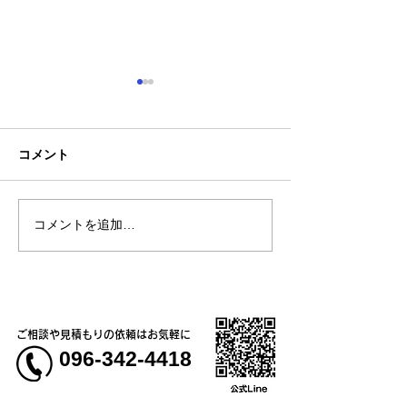
コメント
コメントを追加…
熊本地震明けの営業につ
熊本大学教育学
いてのお知らせ
学校5年生様、ク
ャツ
ご相談や見積もりの依頼はお気軽に
096-342-4418