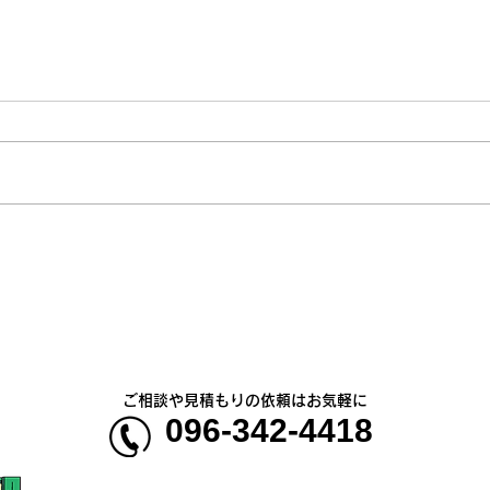
神一愛 (カミヒトエ)様、オリ
農事
ジナルTシャツ🍙
様、
ーチ
ご相談や見積もりの依頼はお気軽に
096-342-4418