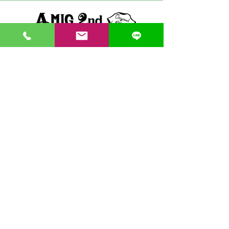
〒862-0971 熊本市中央区大江３丁目7-5
​Phone
096-342-4418
Fax
096-342-4880
登録番号 T7330001029726
【営業時間】9:30〜19:30
【1月・2月／冬季営業時間】9:30～19：00
【休み】日曜・祝日
※今月の営業スケジュールはコチラ
【駐車場】契約駐車場をご利用くださいませ。
満車の場合は近隣のコインパーキングをご利用くださ
い。
料金は1団体さま200円まで当店にてご負担いたしま
す。
契約駐車場の案内MAP
クレジット決済・PAYPAY支払い可 代引き発送可