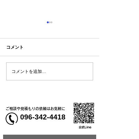
コメント
コメントを追加…
熊本地震明けの営業につ
熊本大学教育学
いてのお知らせ
学校5年生様、ク
ャツ
ご相談や見積もりの依頼はお気軽に
096-342-4418