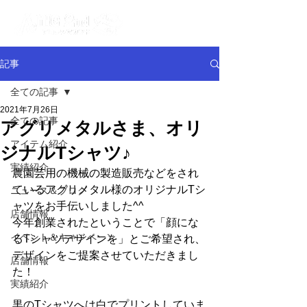
記事
全ての記事
2021年7月26日
全ての記事
アグリメタルさま、オリ
アイテム紹介
ジナルTシャツ♪
実績紹介
農園芸用の機械の製造販売などをされ
ているアグリメタル様のオリジナルTシ
ニュース＆ブログ
ャツをお手伝いしました^^
店舗情報
今年創業されたということで「顔にな
イベント＆キャンペーン
るTシャツデザインを」とご希望され、
デザインをご提案させていただきまし
店舗情報
た！
実績紹介
黒のTシャツへは白でプリントしていま