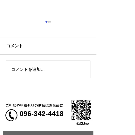
コメント
コメントを追加…
熊本地震明けの営業につ
熊本大学教育学
いてのお知らせ
学校5年生様、ク
ャツ
ご相談や見積もりの依頼はお気軽に
096-342-4418