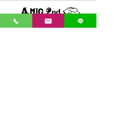
〒862-0971 熊本市中央区大江３丁目7-5
​Phone
096-342-4418
Fax
096-342-4880
登録番号 T7330001029726
【営業時間】9:30〜19:30
【1月・2月／冬季営業時間】9:30～19：00
【休み】日曜・祝日
※今月の営業スケジュールはコチラ
【駐車場】契約駐車場をご利用くださいませ。
満車の場合は近隣のコインパーキングをご利用くださ
い。
料金は1団体さま200円まで当店にてご負担いたしま
す。
契約駐車場の案内MAP
クレジット決済・PAYPAY支払い可 代引き発送可