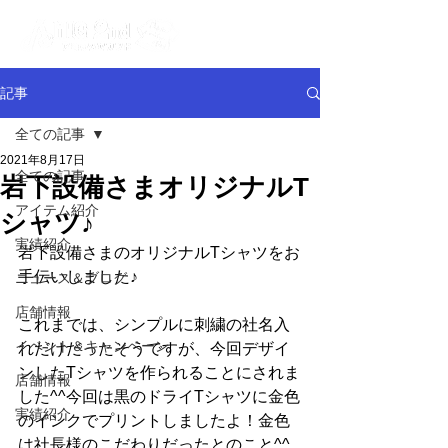
記事
全ての記事
2021年8月17日
全ての記事
岩下設備さまオリジナルT
アイテム紹介
シャツ♪
実績紹介
岩下設備さまのオリジナルTシャツをお
手伝いしました♪
ニュース＆ブログ
店舗情報
これまでは、シンプルに刺繍の社名入
イベント＆キャンペーン
れだけだったそうですが、今回デザイ
ンしたTシャツを作られることにされま
店舗情報
した^^今回は黒のドライTシャツに金色
実績紹介
のインクでプリントしましたよ！金色
は社長様のこだわりだったとのこと^^