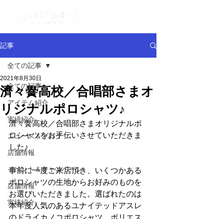
記事
全ての記事
2021年8月30日
全ての記事
濟々黌高校／合唱部さまオ
アイテム紹介
リジナルポロシャツ♪
実績紹介
濟々黌高校／合唱部さまオリジナルポ
ロシャツをお手伝いさせていただきま
ニュース＆ブログ
した♪
店舗情報
イベント＆キャンペーン
事前に一度ご来店頂き、いくつかある
ポロシャツの生地からお好みのものを
店舗情報
お選びいただきました。選ばれたのは
実績紹介
本年度人気のあるユナイテッドアスレ
のドライカノコポロシャツ。ポリエス