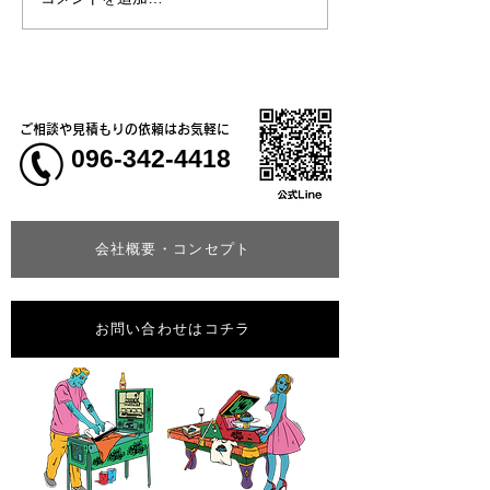
熊本地震明けの営業につ
熊本大学教育学
いてのお知らせ
学校5年生様、ク
ャツ
ご相談や見積もりの依頼はお気軽に
096-342-4418
会社概要・コンセプト
お問い合わせはコチラ