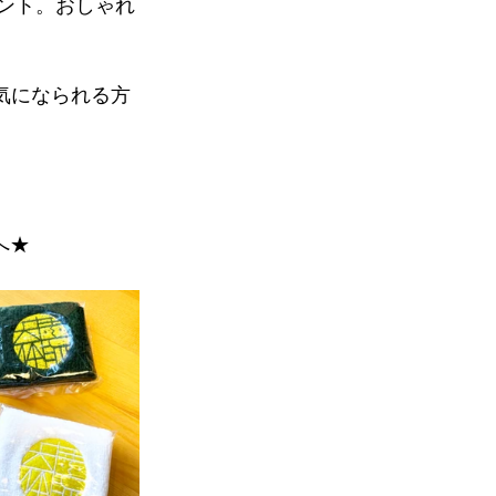
ント。おしゃれ
。気になられる方
へ★