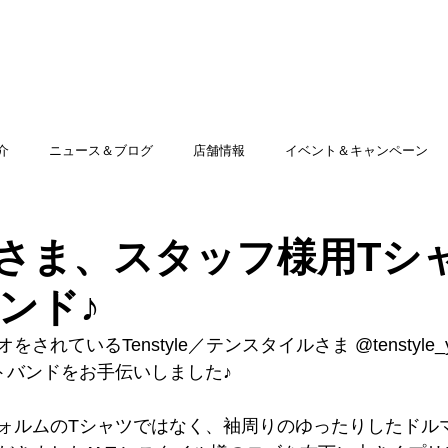
TOP
アミッグセカンドとは
印刷できる商品
介
ニュース＆ブログ
店舗情報
イベント＆キャンペーン
yleさま、スタッフ様用Tシ
ンド♪
されているTenstyle／テンスタイルさま @tenstyle
トバンドをお手伝いしました♪
ォルムのTシャツではなく、袖周りのゆったりしたドル