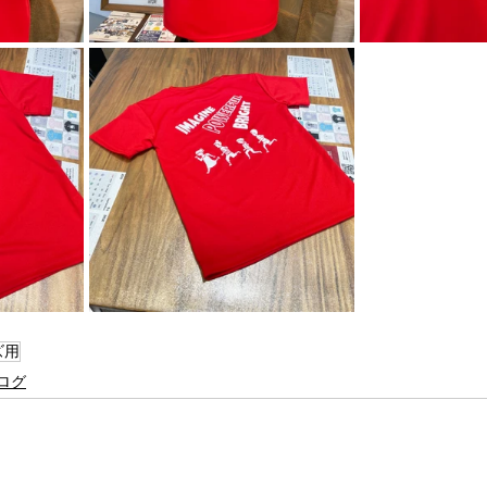
ズ用
ログ