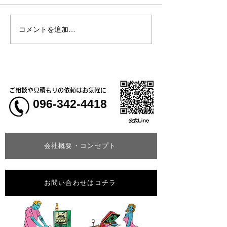
コメントを追加…
熊本地震明けの営業につ
熊本大学教育学
いてのお知らせ
学校5年生様、ク
ャツ
ご相談や見積もりの依頼はお気軽に
096-342-4418
会社概要・コンセプト
お問い合わせはコチラ