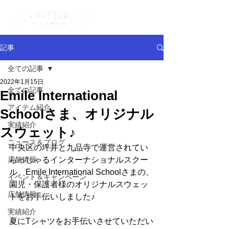
記事
全ての記事
2022年1月15日
全ての記事
Emile International
アイテム紹介
Schoolさま、オリジナル
実績紹介
スウェット♪
ニュース＆ブログ
中央区の坪井と九品寺で運営されてい
店舗情報
らっしゃるインターナショナルスクー
ル、Emile International Schoolさまの、
イベント＆キャンペーン
園児・保護者様のオリジナルスウェッ
店舗情報
トをお手伝いしました♪
実績紹介
夏にTシャツをお手伝いさせていただい