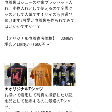
巾着袋はシューズや歯ブラシセット入
れ、小物入れとして使えるので卒園グ
ッズとして人気です！サイズもお選び
頂けます♪可愛い巾着袋を作られてみて
はいかがですか^^？
【オリジナル巾着参考価格】　30個の
場合／1個あたり600円〜
★
オリジナルTシャツ
お揃いで着用して写真を撮影したり記
念品として配布するのに最適のTシャ
ツ。