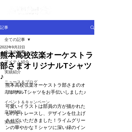
記事
全ての記事
2022年9月22日
全ての記事
熊本高校弦楽オーケストラ
アイテム紹介
部さまオリジナルTシャツ
実績紹介
♪
ニュース＆ブログ
熊本高校弦楽オーケストラ部さまのオ
店舗情報
リジナルTシャツをお手伝いしました♪
イベント＆キャンペーン
可愛いイラストは部員の方が描かれた
店舗情報
ものをトレースし、デザインを仕上げ
させていただきました！ライムグリー
実績紹介
ンの華やかなＴシャツに深い緑のイン