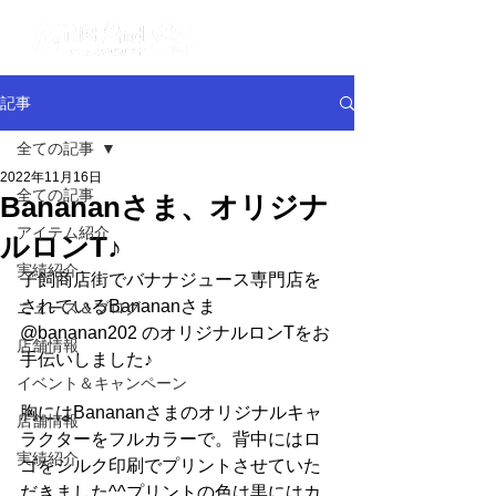
記事
全ての記事
2022年11月16日
全ての記事
Banananさま、オリジナ
アイテム紹介
ルロンT♪
実績紹介
子飼商店街でバナナジュース専門店を
されているBanananさま 
ニュース＆ブログ
@bananan202 のオリジナルロンTをお
店舗情報
手伝いしました♪
イベント＆キャンペーン
胸にはBanananさまのオリジナルキャ
店舗情報
ラクターをフルカラーで。背中にはロ
実績紹介
ゴをシルク印刷でプリントさせていた
だきました^^プリントの色は黒にはカ