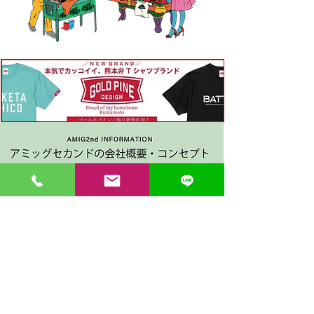
〒862-0971 熊本市中央区大江３丁目7-5
​Phone
096-342-4418
Fax
096-342-4880
登録番号 T7330001029726
【営業時間】9:30〜19:30
【1月・2月／冬季営業時間】9:30～19：00