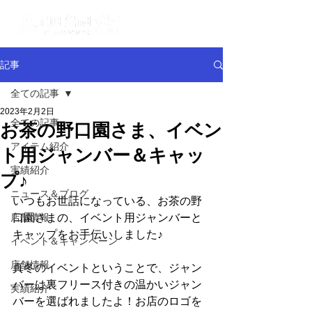
記事
全ての記事
2023年2月2日
全ての記事
お茶の野口園さま、イベン
アイテム紹介
ト用ジャンバー＆キャッ
実績紹介
プ♪
ニュース＆ブログ
いつもお世話になっている、お茶の野
店舗情報
口園さまの、イベント用ジャンバーと
キャップをお手伝いしました♪
イベント＆キャンペーン
店舗情報
真冬のイベントということで、ジャン
バーは裏フリース付きの温かいジャン
実績紹介
バーを選ばれましたよ！お店のロゴを