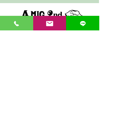
〒862-0971 熊本市中央区大江３丁目7-5
​Phone
096-342-4418
Fax
096-342-4880
登録番号 T7330001029726
【営業時間】9:30〜19:30
【1月・2月／冬季営業時間】9:30～19：00
【休み】日曜・祝日
※今月の営業スケジュールはコチラ
【駐車場】契約駐車場をご利用くださいませ。
満車の場合は近隣のコインパーキングをご利用くださ
い。
料金は1団体さま200円まで当店にてご負担いたしま
す。
契約駐車場の案内MAP
クレジット決済・PAYPAY支払い可 代引き発送可