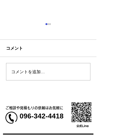
コメント
コメントを追加…
熊本地震明けの営業につ
熊本大学教育学
いてのお知らせ
学校5年生様、ク
ャツ
ご相談や見積もりの依頼はお気軽に
096-342-4418