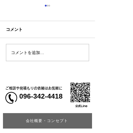
コメント
コメントを追加…
熊本地震明けの営業につ
熊本大学教育学
いてのお知らせ
学校5年生様、ク
ャツ
ご相談や見積もりの依頼はお気軽に
096-342-4418
会社概要・コンセプト