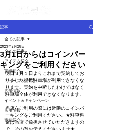
記事
全ての記事
2023年2月28日
全ての記事
3月1日からはコインパー
アイテム紹介
キングをご利用ください
実績紹介
明日３月１日よりこれまで契約してお
りました提携駐車場が利用できなくな
ニュース＆ブログ
ります。契約を中断したわけではなく
店舗情報
駐車場全体が利用できなくなります。
イベント＆キャンペーン
当店をご利用の際には近隣のコインパ
店舗情報
ーキングをご利用ください。★駐車料
実績紹介
金は当店で負担させていただきますの
で、その旨お伝えくださいませ★