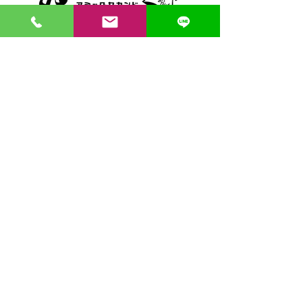
〒862-0971 熊本市中央区大江３丁目7-5
​Phone
096-342-4418
Fax
096-342-4880
登録番号 T7330001029726
【営業時間】9:30〜19:30
【1月・2月／冬季営業時間】9:30～19：00
【休み】日曜・祝日
※今月の営業スケジュールはコチラ
【駐車場】契約駐車場をご利用くださいませ。
満車の場合は近隣のコインパーキングをご利用くださ
い。
料金は1団体さま200円まで当店にてご負担いたしま
す。
契約駐車場の案内MAP
クレジット決済・PAYPAY支払い可 代引き発送可