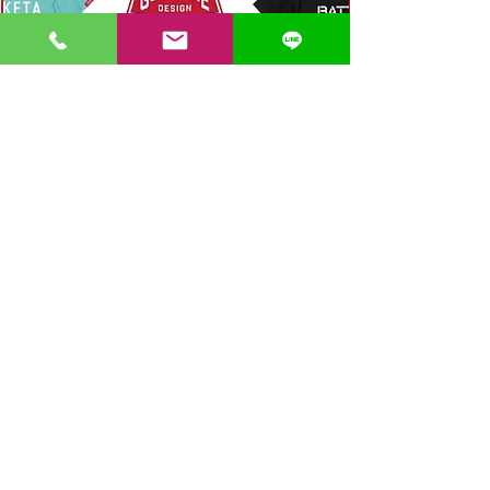
〒862-0971 熊本市中央区大江３丁目7-5
​Phone
096-342-4418
Fax
096-342-4880
登録番号 T7330001029726
【営業時間】9:30〜19:30
【1月・2月／冬季営業時間】9:30～19：00
【休み】日曜・祝日
※今月の営業スケジュールはコチラ
【駐車場】契約駐車場をご利用くださいませ。
満車の場合は近隣のコインパーキングをご利用くださ
い。
料金は1団体さま200円まで当店にてご負担いたしま