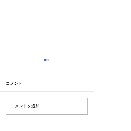
コメント
コメントを追加…
熊本地震明けの営業につ
熊本大学教育学
いてのお知らせ
学校5年生様、ク
ャツ