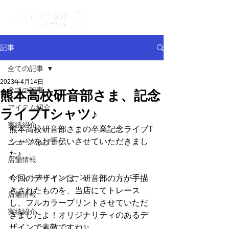
記事
全ての記事
2023年4月14日
全ての記事
熊本高校研音部さま、記念
アイテム紹介
ライブTシャツ♪
実績紹介
熊本高校研音部さまの卒業記念ライブT
シャツをお手伝いさせていただきまし
ニュース＆ブログ
た♪
店舗情報
イベント＆キャンペーン
今回のデザインは、研音部の方が手描
きされたものを、当店にてトレース
店舗情報
し、フルカラープリントさせていただ
実績紹介
きましたよ！オリジナリティのあるデ
ザインで素敵ですね✨