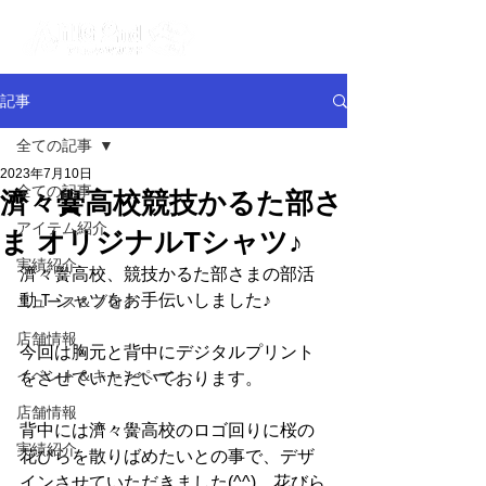
記事
全ての記事
2023年7月10日
全ての記事
濟々黌高校競技かるた部さ
アイテム紹介
ま オリジナルTシャツ♪
実績紹介
濟々黌高校、競技かるた部さまの部活
動Ｔシャツをお手伝いしました♪
ニュース＆ブログ
店舗情報
今回は胸元と背中にデジタルプリント
イベント＆キャンペーン
をさせていただいております。
店舗情報
背中には濟々黌高校のロゴ回りに桜の
実績紹介
花びらを散りばめたいとの事で、デザ
インさせていただきました(^^)　花びら