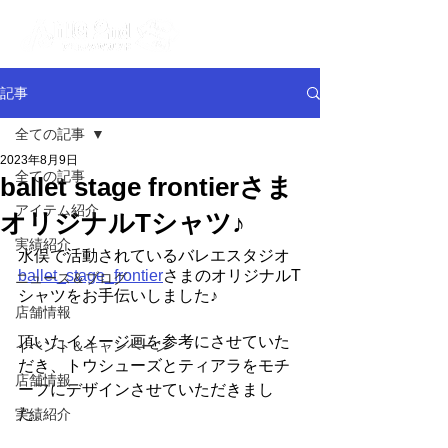
記事
全ての記事
2023年8月9日
全ての記事
ballet stage frontierさま
アイテム紹介
オリジナルTシャツ♪
実績紹介
水俣で活動されているバレエスタジオ
ballet_stage_frontier
さまのオリジナルT
ニュース＆ブログ
シャツをお手伝いしました♪
店舗情報
頂いたイメージ画を参考にさせていた
イベント＆キャンペーン
だき、トウシューズとティアラをモチ
店舗情報
ーフにデザインさせていただきまし
た。
実績紹介