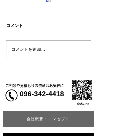
コメント
コメントを追加…
熊本地震明けの営業につ
熊本大学教育学
いてのお知らせ
学校5年生様、ク
ャツ
ご相談や見積もりの依頼はお気軽に
096-342-4418
会社概要・コンセプト