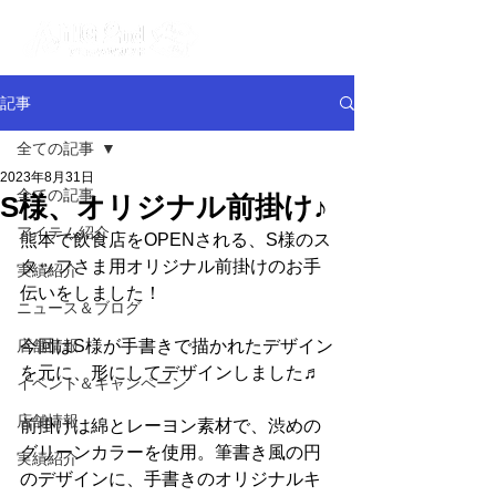
記事
全ての記事
2023年8月31日
全ての記事
S様、オリジナル前掛け♪
アイテム紹介
熊本で飲食店をOPENされる、S様のス
タッフさま用オリジナル前掛けのお手
実績紹介
伝いをしました！
ニュース＆ブログ
店舗情報
今回はS様が手書きで描かれたデザイン
を元に、形にしてデザインしました♬
イベント＆キャンペーン
店舗情報
前掛けは綿とレーヨン素材で、渋めの
グリーンカラーを使用。筆書き風の円
実績紹介
のデザインに、手書きのオリジナルキ