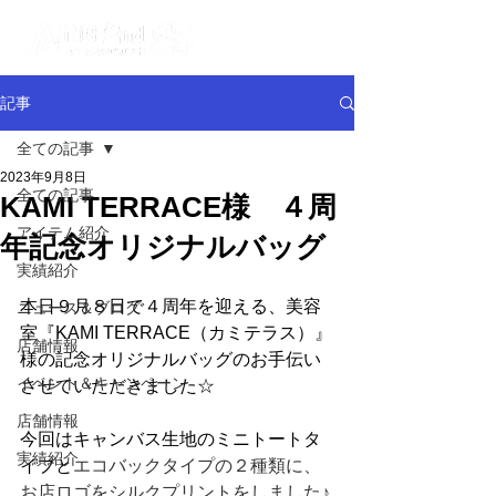
記事
全ての記事
2023年9月8日
全ての記事
KAMI TERRACE様 ４周
アイテム紹介
年記念オリジナルバッグ
実績紹介
本日９月８日で４周年を迎える、美容
ニュース＆ブログ
室『KAMI TERRACE（カミテラス）』
店舗情報
様の記念オリジナルバッグのお手伝い
イベント＆キャンペーン
させていただきました☆
店舗情報
今回はキャンバス生地のミニトートタ
実績紹介
イプと
エコバックタイプの２種類に、
お店ロゴをシルクプリントをしました♪