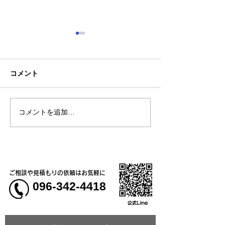
コメント
コメントを追加…
熊本地震明けの営業につ
熊本大学教育学
いてのお知らせ
学校5年生様、ク
ャツ
ご相談や見積もりの依頼はお気軽に
096-342-4418