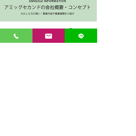
〒862-0971 熊本市中央区大江３丁目7-5
​Phone
096-342-4418
Fax
096-342-4880
登録番号 T7330001029726
【営業時間】9:30〜19:30
【1月・2月／冬季営業時間】9:30～19：00
【休み】日曜・祝日
※今月の営業スケジュールはコチラ
【駐車場】契約駐車場をご利用くださいませ。
満車の場合は近隣のコインパーキングをご利用くださ
い。
料金は1団体さま200円まで当店にてご負担いたしま
す。
契約駐車場の案内MAP