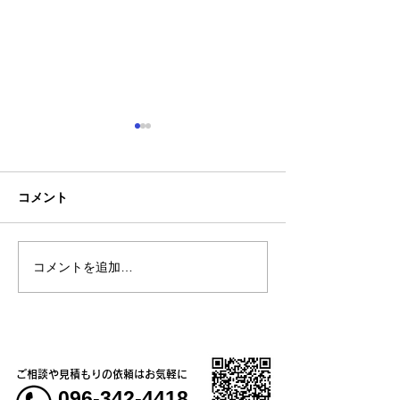
コメント
お盆休みについて
コメントを追加…
熊本大学教育学
学校5年生様、ク
ャツ
ご相談や見積もりの依頼はお気軽に
096-342-4418