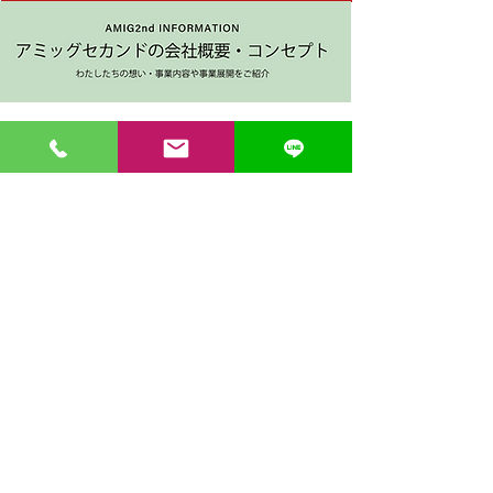
〒862-0971 熊本市中央区大江３丁目7-5
​Phone
096-342-4418
Fax
096-342-4880
登録番号 T7330001029726
【営業時間】9:30〜19:30
【1月・2月／冬季営業時間】9:30～19：00
【休み】日曜・祝日
※今月の営業スケジュールはコチラ
【駐車場】契約駐車場をご利用くださいませ。
満車の場合は近隣のコインパーキングをご利用くださ
い。
料金は1団体さま200円まで当店にてご負担いたしま
す。