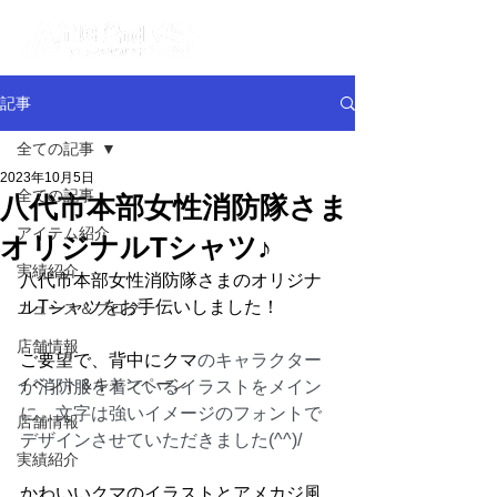
記事
全ての記事
2023年10月5日
全ての記事
八代市本部女性消防隊さま
アイテム紹介
オリジナルTシャツ♪
実績紹介
八代市本部女性消防隊さまのオリジナ
ルTシャツをお手伝いしました！
ニュース＆ブログ
店舗情報
ご要望で、背中にクマ
のキャラクター
イベント＆キャンペーン
が消防服を着ているイラストをメイン
に、文字は強いイメージのフォントで
店舗情報
デザインさせていただきました(^^)/
実績紹介
かわいいクマのイラストとアメカジ風