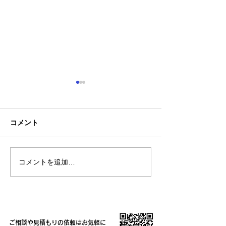
コメント
コメントを追加…
熊本地震明けの営業につ
熊本大学教育学
いてのお知らせ
学校5年生様、ク
ャツ
ご相談や見積もりの依頼はお気軽に