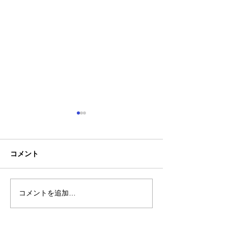
コメント
コメントを追加…
熊本地震明けの営業につ
熊本大学教育学
いてのお知らせ
学校5年生様、ク
ャツ