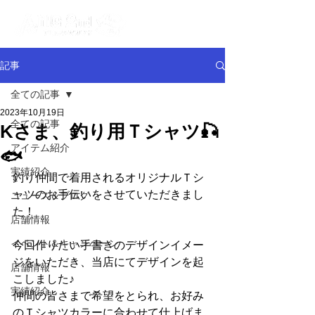
記事
全ての記事
2023年10月19日
全ての記事
Kさま、釣り用Ｔシャツ🎣
アイテム紹介
🐟
実績紹介
釣り仲間で着用されるオリジナルＴシ
ャツのお手伝いをさせていただきまし
ニュース＆ブログ
た！
店舗情報
イベント＆キャンペーン
今回作りたい手書きのデザインイメー
ジをいただき、当店にてデザインを起
店舗情報
こしました♪
実績紹介
仲間の皆さまで希望をとられ、お好み
のＴシャツカラーに合わせて仕上げま