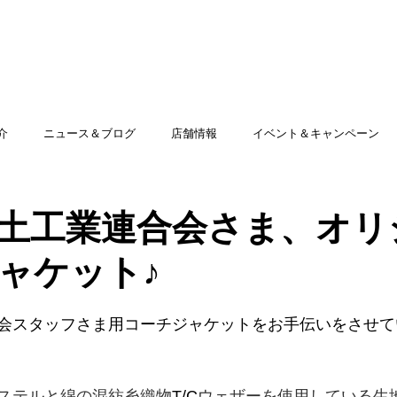
TOP
アミッグセカンドとは
印刷できる商品
介
ニュース＆ブログ
店舗情報
イベント＆キャンペーン
土工業連合会さま、オリ
ャケット♪
会スタッフさま用コーチジャケットをお手伝いをさせて
ステルと綿の混紡糸織物
T/C
ウェザーを使用している生