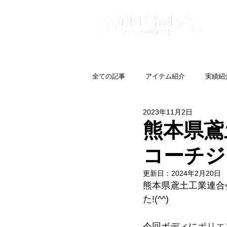
全ての記事
アイテム紹介
実績紹
2023年11月2日
熊本県鳶
コーチジ
更新日：
2024年2月20日
熊本県鳶土工業連合
た!(^^)
今回ボディに
ポリエ