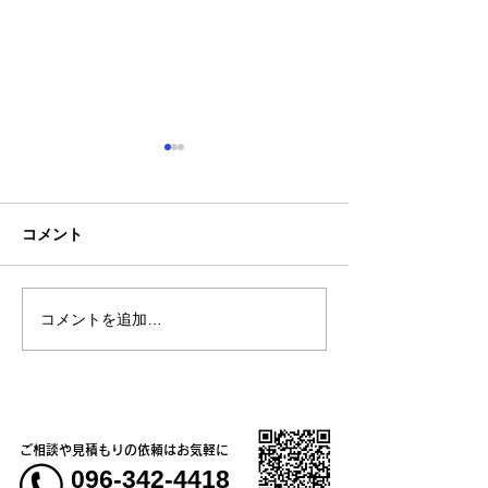
コメント
コメントを追加…
熊本地震明けの営業につ
熊本大学教育学
いてのお知らせ
学校5年生様、ク
ャツ
ご相談や見積もりの依頼はお気軽に
096-342-4418