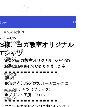
記事
全ての記事
2025年1月5日
全ての記事
S様、ヨガ教室オリジナル
アイテム紹介
Tシャツ
実績紹介
S様のヨガ教室
オリジナルTシャツの
お手伝いをさせていただきました🌸
ニュース＆ブログ
＝＝＝＝＝＝＝＝＝＝＝＝＝＝
店舗情報
-詳 細-
イベント＆キャンペーン
◆
ボディ：5.3オンス 
オーガニック コ
ットンTシャツ
（ブラック）
店舗情報
◆
プリント箇所：フロント
実績紹介
＝＝＝＝＝＝＝＝＝＝＝＝＝＝
フロントのデザインはご担当いただい