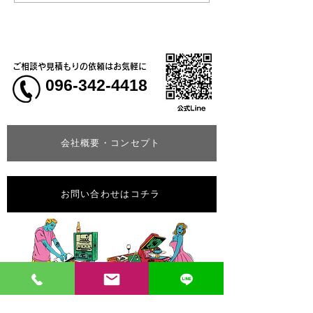
で肌に触れた瞬間にひん
での時短営業
やり気持ちいい！2WAYス
トレッチ長袖ブルゾン
ご相談や見積もりの依頼はお気軽に
096-342-4418
会社概要・コンセプト
お問い合わせはコチラ