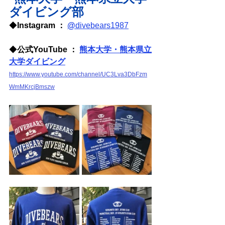
ダイビング部
◆
Instagram ： 
@
divebears1987
◆
公式YouTube ： 
熊本大学・熊本県立
大学ダイビン
グ
https://www.youtube.com/channel/UC3Lva3DbFzm
WmMKrcjBmszw