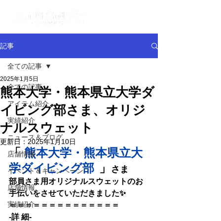
記事
全ての記事
2025年1月5日
全ての記事
熊本大学・熊本県立大学ダ
アイテム紹介
イビング部さま、オリジ
実績紹介
ナルスウェット
ニュース＆ブログ
更新日：
2025年1月10日
「
熊本大学・熊本県立大
店舗情報
学ダイビング部
」
さま
イベント＆キャンペーン
部員さま用オリジナルスウェットのお
店舗情報
手伝いをさせていただきました✨
実績紹介
＝＝＝＝＝＝＝＝＝＝＝＝＝＝
-詳 細-