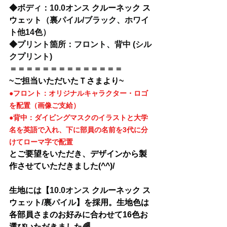
◆
ボディ：10.0オンス 
クルーネック ス
ウェット
（裏パイル/ブラック、ホワイ
ト他14色）
◆
プリント箇所：フロント、背中 (シル
クプリント)
＝＝＝＝＝＝＝＝＝＝＝＝＝＝
~ご担当いただいたＴさまより~
●フロント：オリジナルキャラクター・ロゴ
を配置（画像ご支給）
●背中：ダイビングマスクのイラストと大学
名を英語で入れ、下に部員の名前を3代に分
けてローマ字で配置
とご要望をいただき、デザインから製
作させていただきました(^^)/
生地には【
10.0オンス 
クルーネック ス
ウェット/
裏パイル
】を採用。生地色は
各部員さまのお好みに合わせて16色お
選びいただきました🌈