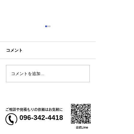
コメント
コメントを追加…
熊本地震明けの営業につ
熊本大学教育学
いてのお知らせ
学校5年生様、ク
ャツ
ご相談や見積もりの依頼はお気軽に
096-342-4418