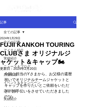
記事
全ての記事
2024年1月29日
全ての記事
FUJII KANKOH TOURING
アイテム紹介
CLUBさま オリジナルジ
実績紹介
ャケット＆キャップ🏍
ニュース＆ブログ
更新日：
2024年2月20日
今回ご担当のYさまから、お父様の還暦
店舗情報
祝いでオリジナルチームジャケットと
イベント＆キャンペーン
キャップを作りたいとご依頼をいただ
店舗情報
き、
お手伝いをさせていただきました
(^^)/♪
実績紹介